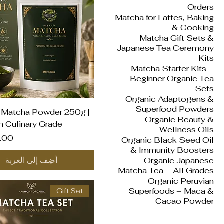
Orders
Matcha for Lattes, Baking
& Cooking
Matcha Gift Sets &
Japanese Tea Ceremony
Kits
Matcha Starter Kits –
Beginner Organic Tea
Sets
Organic Adaptogens &
Superfood Powders
العرض السريع
 Matcha Powder 250g |
Organic Beauty &
 Culinary Grade
Wellness Oils
السع
Organic Black Seed Oil
& Immunity Boosters
أضِف إلى العربة
Organic Japanese
Matcha Tea – All Grades
Organic Peruvian
Superfoods – Maca &
Gift Set
Cacao Powder