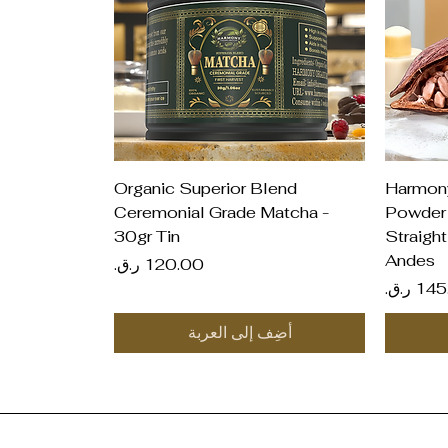
العرض السريع
Organic Superior Blend
Harmon
Ceremonial Grade Matcha -
Powder 
30gr Tin
Straigh
Andes
السعر
ر
أضِف إلى العربة