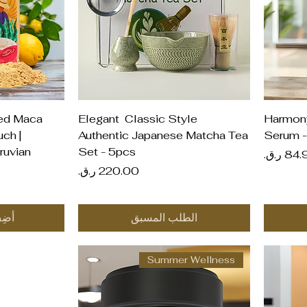
العرض السريع
ال
ed Maca
Elegant Classic Style
Harmony
ch |
Authentic Japanese Matcha Tea
Serum 
ruvian
Set - 5pcs
عر
السعر
الطلب المسبق
أضِ
Summer Wellness