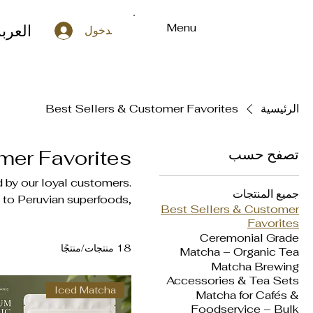
Menu
العرب
تسجيل الدخول
الرئيسية
Best Sellers & Customer Favorites
تصفح حسب
mer Favorites
by our loyal customers.
جميع المنتجات
to Peruvian superfoods,
Best Sellers & Customer
cessories. These are the
Favorites
ver why Harmony Organic
Ceremonial Grade
18 منتجات/منتجًا
g organic wellness brand.
Matcha – Organic Tea
Matcha Brewing
Accessories & Tea Sets
Iced Matcha
Matcha for Cafés &
Foodservice – Bulk