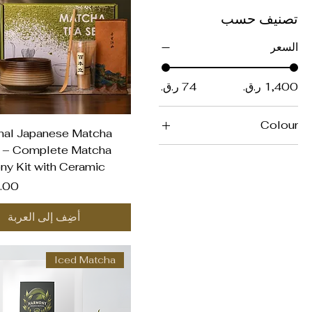
تصنيف حسب
السعر
Colour
العرض السريع
onal Japanese Matcha
 – Complete Matcha
y Kit with Ceramic
السع
أضِف إلى العربة
Iced Matcha