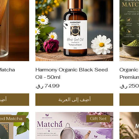
العرض السريع
ال
atcha
Harmony Organic Black Seed
Organic
Oil - 50ml
Premium
ر
السعر
أضِف إلى العربة
أضِ
ed Matcha
Gift Set