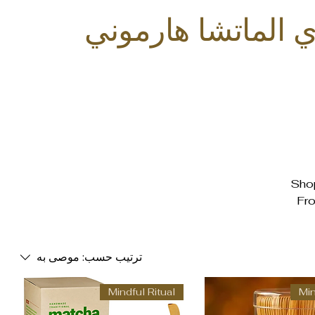
 الماتشا هارموني
Shop
Fro
p
ترتيب حسب:
موصى به
Mindful Ritual
Min