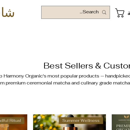
شاي
ة
Best Sellers & Custo
 Harmony Organic's most popular products — handpicked 
m premium ceremonial matcha and culinary grade matcha 
organic beauty oils, and authentic Japanese matcha ac
roducts our wellness community trusts and loves. Disco
Matcha Tea is Qatar's leadin
dful Ritual
Summer Wellness