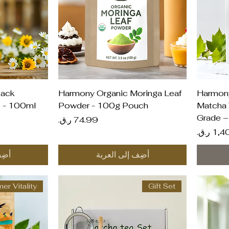
العرض السريع
ال
lack
Harmony Organic Moringa Leaf
Harmony
l - 100ml
Powder - 100g Pouch
Matcha 
Grade –
السعر
أضِف إلى العربة
أضِ
r Vitality
Gift Set