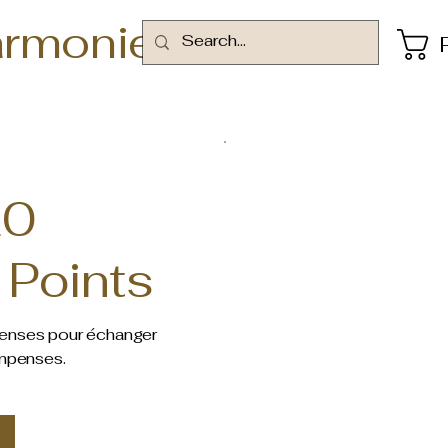
armonie
20
Points
enses pour échanger
mpenses.