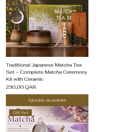
Traditional Japanese Matcha Tea
Set – Complete Matcha Ceremony
Kit with Ceramic
Prix
230,00 QAR
Ajouter au panier
Gift Set