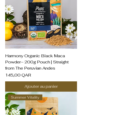
Harmony Organic Black Maca
Powder– 200g Pouch | Straight
from The Peruvian Andes
Prix
145,00 QAR
Ajouter au panier
Summer Vitality