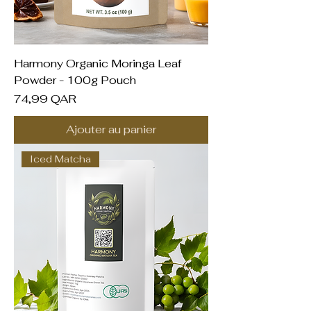
Harmony Organic Moringa Leaf
Powder - 100g Pouch
Prix
74,99 QAR
Ajouter au panier
Iced Matcha