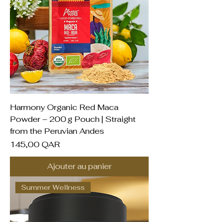
Harmony Organic Red Maca
Powder – 200 g Pouch | Straight
from the Peruvian Andes
Prix
145,00 QAR
Ajouter au panier
Summer Wellness