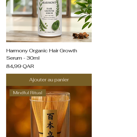
Harmony Organic Hair Growth
Serum - 30ml
Prix
84,99 QAR
Ajouter au panier
Mindful Ritual