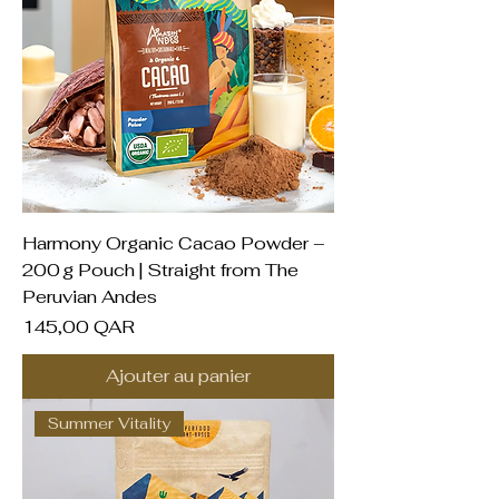
Harmony Organic Cacao Powder –
200 g Pouch | Straight from The
Peruvian Andes
Prix
145,00 QAR
Ajouter au panier
Summer Vitality