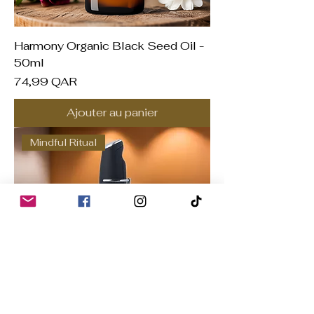
Harmony Organic Black Seed Oil -
50ml
Prix
74,99 QAR
Ajouter au panier
Mindful Ritual