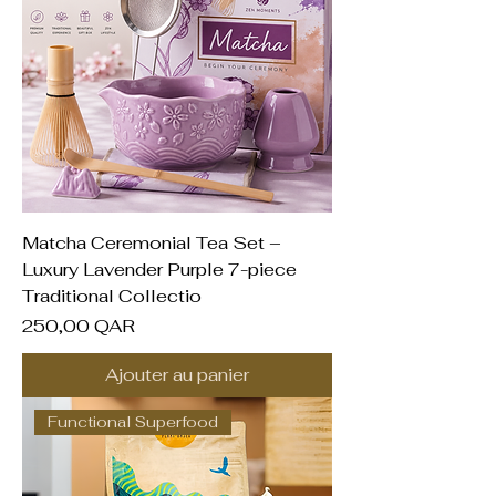
Matcha Ceremonial Tea Set –
Luxury Lavender Purple 7-piece
Traditional Collectio
Prix
250,00 QAR
Ajouter au panier
Functional Superfood