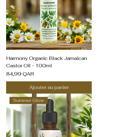
Harmony Organic Black Jamaican
Castor Oil - 100ml
Prix
84,99 QAR
Ajouter au panier
Summer Glow