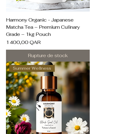
Harmony Organic - Japanese
Matcha Tea – Premium Culinary
Grade – 1kg Pouch
Prix
1 400,00 QAR
Rupture de stock
Summer Wellness